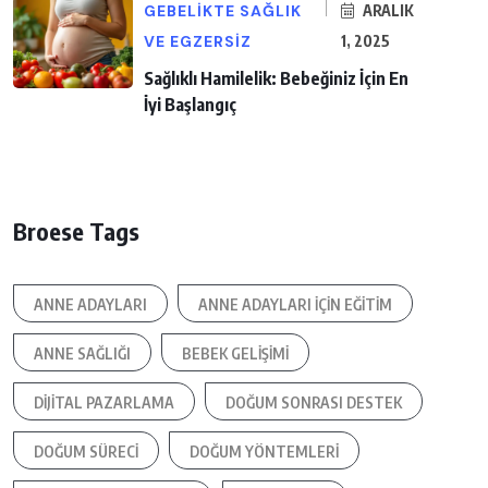
GEBELIKTE SAĞLIK
ARALIK
VE EGZERSIZ
1, 2025
Sağlıklı Hamilelik: Bebeğiniz İçin En
İyi Başlangıç
Broese Tags
ANNE ADAYLARI
ANNE ADAYLARI IÇIN EĞITIM
ANNE SAĞLIĞI
BEBEK GELIŞIMI
DIJITAL PAZARLAMA
DOĞUM SONRASI DESTEK
DOĞUM SÜRECI
DOĞUM YÖNTEMLERI