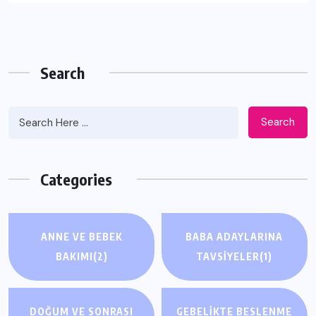
Search
Search
Categories
ANNE VE BEBEK
BABA ADAYLARINA
BAKIMI
(2)
TAVSIYELER
(1)
DOĞUM VE SONRASI
GEBELIKTE BESLENME