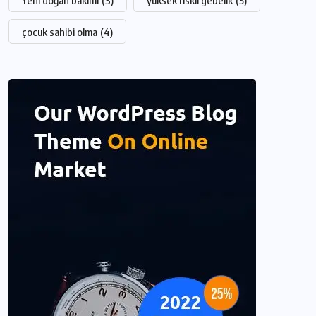
Yeni doğan bakımı
(3)
yüksek riskli gebelik
(5)
çocuk sahibi olma
(4)