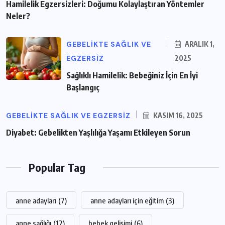
Hamilelik Egzersizleri: Doğumu Kolaylaştıran Yöntemler
Neler?
GEBELIKTE SAĞLIK VE
ARALIK 1,
EGZERSIZ
2025
Sağlıklı Hamilelik: Bebeğiniz İçin En İyi
Başlangıç
GEBELIKTE SAĞLIK VE EGZERSIZ
KASIM 16, 2025
Diyabet: Gebelikten Yaşlılığa Yaşamı Etkileyen Sorun
Popular Tag
anne adayları
(7)
anne adayları için eğitim
(3)
anne sağlığı
(12)
bebek gelişimi
(6)