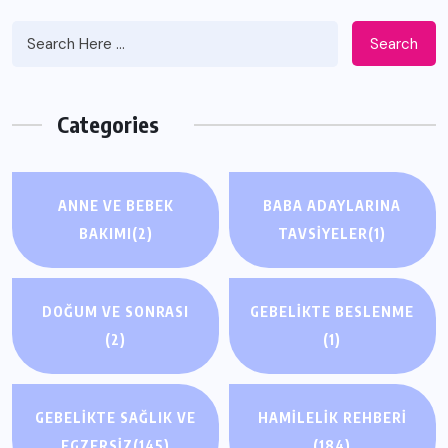
Search
Categories
ANNE VE BEBEK
BABA ADAYLARINA
BAKIMI
(2)
TAVSIYELER
(1)
DOĞUM VE SONRASI
GEBELIKTE BESLENME
(2)
(1)
GEBELIKTE SAĞLIK VE
HAMILELIK REHBERI
EGZERSIZ
(145)
(184)