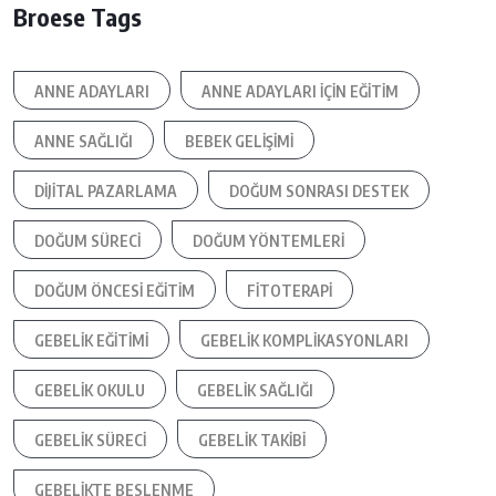
Broese Tags
ANNE ADAYLARI
ANNE ADAYLARI IÇIN EĞITIM
ANNE SAĞLIĞI
BEBEK GELIŞIMI
DIJITAL PAZARLAMA
DOĞUM SONRASI DESTEK
DOĞUM SÜRECI
DOĞUM YÖNTEMLERI
DOĞUM ÖNCESI EĞITIM
FITOTERAPI
GEBELIK EĞITIMI
GEBELIK KOMPLIKASYONLARI
GEBELIK OKULU
GEBELIK SAĞLIĞI
GEBELIK SÜRECI
GEBELIK TAKIBI
GEBELIKTE BESLENME