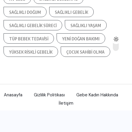
SAĞLIKLI DOĞUM
SAĞLIKLI GEBELIK
SAĞLIKLI GEBELIK SÜRECI
SAĞLIKLI YAŞAM
TÜP BEBEK TEDAVISI
YENI DOĞAN BAKIMI
YÜKSEK RISKLI GEBELIK
ÇOCUK SAHIBI OLMA
Anasayfa
Gizlilik Politikası
Gebe Kadın Hakkında
İletişim
Gebe Kadın sitesi 2015-2024 yıllarında arasında içerik olarak
hizmet vermektedir.