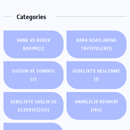
Categories
ANNE VE BEBEK
BABA ADAYLARINA
BAKIMI
(2)
TAVSIYELER
(1)
DOĞUM VE SONRASI
GEBELIKTE BESLENME
(2)
(1)
GEBELIKTE SAĞLIK VE
HAMILELIK REHBERI
EGZERSIZ
(145)
(184)