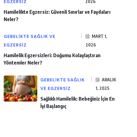
EGZERSIZ
2026
Hamilelikte Egzersiz: Güvenli Sınırlar ve Faydaları
Neler?
GEBELIKTE SAĞLIK VE
MART 1,
EGZERSIZ
2026
Hamilelik Egzersizleri: Doğumu Kolaylaştıran
Yöntemler Neler?
GEBELIKTE SAĞLIK
ARALIK
VE EGZERSIZ
1, 2025
Sağlıklı Hamilelik: Bebeğiniz İçin En
İyi Başlangıç