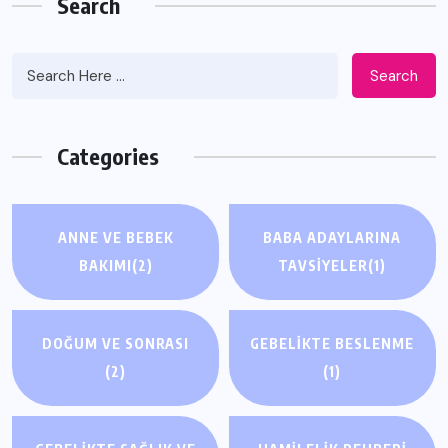
Search
Search
Categories
ANNE VE BEBEK
BABA ADAYLARINA
BAKIMI
(2)
TAVSIYELER
(1)
DOĞUM VE SONRASI
GEBELIKTE BESLENME
(2)
(1)