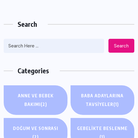
Search
Search
Categories
ANNE VE BEBEK
BABA ADAYLARINA
BAKIMI
(2)
TAVSIYELER
(1)
DOĞUM VE SONRASI
GEBELIKTE BESLENME
(2)
(1)