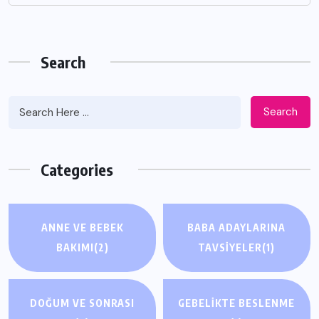
Search
Search
Categories
ANNE VE BEBEK
BABA ADAYLARINA
BAKIMI
(2)
TAVSIYELER
(1)
DOĞUM VE SONRASI
GEBELIKTE BESLENME