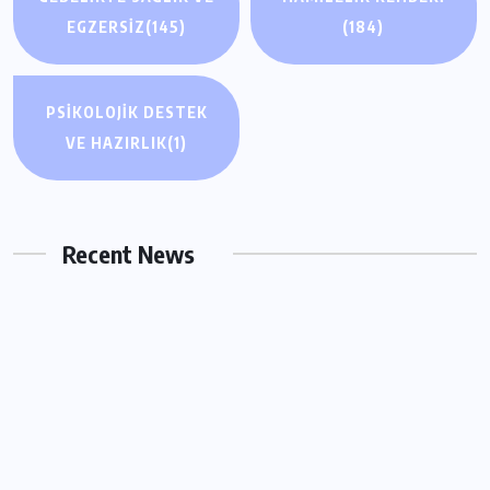
EGZERSIZ
(145)
(184)
PSIKOLOJIK DESTEK
GEBELIKTE SAĞLIK VE EGZERSIZ
VE HAZIRLIK
(1)
Hamilelik Egzersizleri: Doğumu
Kolaylaştıran Yöntemler Neler?
Recent News
MART 1, 2026