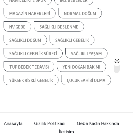
HAMILELIKTE SPOR
IKIZ BEBEKLER
MAGAZIN HABERLERI
NORMAL DOĞUM
NV GEBE
SAĞLIKLI BESLENME
SAĞLIKLI DOĞUM
SAĞLIKLI GEBELIK
SAĞLIKLI GEBELIK SÜRECI
SAĞLIKLI YAŞAM
TÜP BEBEK TEDAVISI
YENI DOĞAN BAKIMI
YÜKSEK RISKLI GEBELIK
ÇOCUK SAHIBI OLMA
Anasayfa
Gizlilik Politikası
Gebe Kadın Hakkında
İletişim