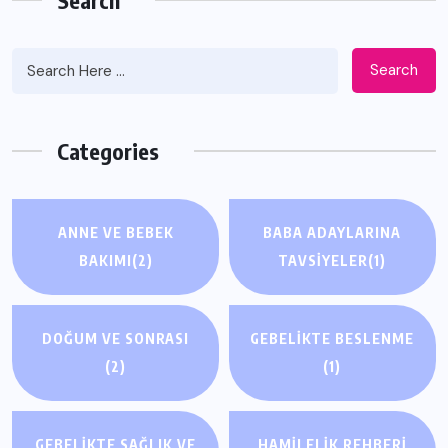
Search
Categories
ANNE VE BEBEK
BABA ADAYLARINA
BAKIMI
(2)
TAVSIYELER
(1)
DOĞUM VE SONRASI
GEBELIKTE BESLENME
(2)
(1)
GEBELIKTE SAĞLIK VE
HAMILELIK REHBERI