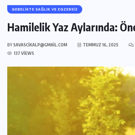
GEBELIKTE SAĞLIK VE EGZERSIZ
Hamilelik Yaz Aylarında: Öne
BY
SAVASCIKALP@GMAIL.COM
TEMMUZ 16, 2025
137 VIEWS