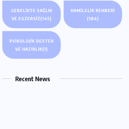
GEBELIKTE SAĞLIK
HAMILELIK REHBERI
VE EGZERSIZ
(145)
(184)
PSIKOLOJIK DESTEK
GEBELIKTE SAĞLIK VE EGZERSIZ
VE HAZIRLIK
(1)
Hamilelik Egzersizleri: Doğumu
Kolaylaştıran Yöntemler Neler?
Recent News
MART 1, 2026