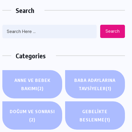
Search
Search
Categories
ANNE VE BEBEK
BABA ADAYLARINA
BAKIMI
(2)
TAVSIYELER
(1)
DOĞUM VE SONRASI
GEBELIKTE
(2)
BESLENME
(1)