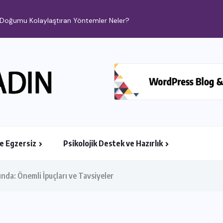
i: Doğumu Kolaylaştıran Yöntemler Neler?
ve Egzersiz
Psikolojik Destek ve Hazırlık
ında: Önemli İpuçları ve Tavsiyeler