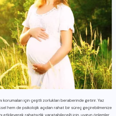
GEBELIKTE SAĞLIK VE EGZERSIZ
Hamilelikte Egzersiz: Güvenli
Sınırlar ve Faydaları Neler?
MAYIS 1, 2026
ı korumaları için çeşitli zorlukları beraberinde getirir. Yaz
ziksel hem de psikolojik açıdan rahat bir süreç geçirebilmenize
ını etkileyerek rahatsızlık yaratabileceği için, uygun önlemler