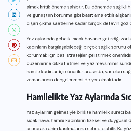
almak kritik öneme sahiptir. Bu dönemde sağlıklı hami
ve güneşten korunma gibi basit ama etkili alışkanl
GEBELIKTE SAĞLIK VE EGZERSIZ
dışarı çıkma saatlerine kadar birçok detayın göz
Sağlıklı Hamilelik: Bebeğiniz İçin En
Yaz aylarında gebelik, sıcak havanın getirdiği zorlu
İyi Başlangıç
kadınların karşılaşabileceği birçok sağlık sorunu ol
ARALIK 1, 2025
korunmak için bazı stratejiler geliştirmek önemlidir
düzenlerine dikkat etmeli ve yaz mevsiminin sund
hamile kadınlar için öneriler arasında, var olan sağ
zamanlarının dengelenmesi de yer almaktadır.
Hamilelikte Yaz Aylarında Sı
Yaz aylarının gelmesiyle birlikte hamilelik süreci ba
sıcak hava, hamile kadınların fiziksel ve duygusal du
artırarak rahim kasılmalarına sebep olabilir. Bu y