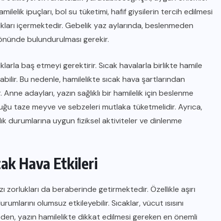
lelik ipuçları, bol su tüketimi, hafif giysilerin tercih edilmesi
ıkları içermektedir. Gebelik yaz aylarında, beslenmeden
 önünde bulundurulması gerekir.
klarla baş etmeyi gerektirir. Sıcak havalarla birlikte hamile
abilir. Bu nedenle, hamilelikte sıcak hava şartlarından
. Anne adayları, yazın sağlıklı bir hamilelik için beslenme
uğu taze meyve ve sebzeleri mutlaka tüketmelidir. Ayrıca,
lık durumlarına uygun fiziksel aktiviteler ve dinlenme
cak Hava Etkileri
zı zorlukları da beraberinde getirmektedir. Özellikle aşırı
rumlarını olumsuz etkileyebilir. Sıcaklar, vücut ısısını
üzden, yazın hamilelikte dikkat edilmesi gereken en önemli