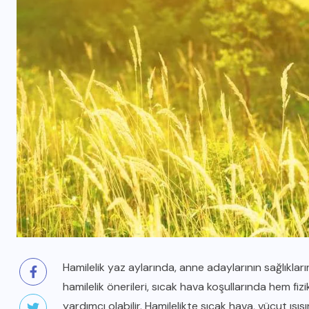
Hamilelik yaz aylarında, anne adaylarının sağlıkların
hamilelik önerileri, sıcak hava koşullarında hem fi
yardımcı olabilir. Hamilelikte sıcak hava, vücut ısıs