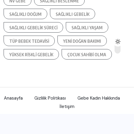
NV GEBE
SAĞLIKLI BESLENME
SAĞLIKLI DOĞUM
SAĞLIKLI GEBELIK
SAĞLIKLI GEBELIK SÜRECI
SAĞLIKLI YAŞAM
TÜP BEBEK TEDAVISI
YENI DOĞAN BAKIMI
YÜKSEK RISKLI GEBELIK
ÇOCUK SAHIBI OLMA
Anasayfa
Gizlilik Politikası
Gebe Kadın Hakkında
İletişim
Gebe Kadın sitesi 2015-2024 yıllarında arasında içerik olarak
hizmet vermektedir.