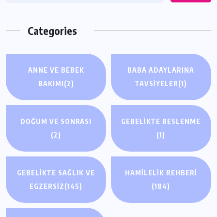
Categories
ANNE VE BEBEK
BABA ADAYLARINA
BAKIMI
(2)
TAVSIYELER
(1)
DOĞUM VE SONRASI
GEBELIKTE BESLENME
(2)
(1)
GEBELIKTE SAĞLIK VE
HAMILELIK REHBERI
EGZERSIZ
(145)
(184)