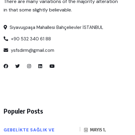
There are many variations of the majority alteration
in that some slightly believable.
Siyavuşpaşa Mahallesi Bahçelievler İSTANBUL
+90 532 340 61 88
ysfsdirm@gmail.com
Populer Posts
GEBELIKTE SAĞLIK VE
MAYIS 1,