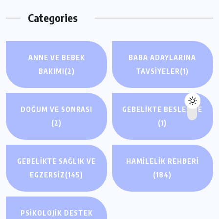
Categories
ANNE VE BEBEK
BABA ADAYLARINA
BAKIMI
(2)
TAVSIYELER
(1)
DOĞUM VE SONRASI
GEBELIKTE BESLENME
(2)
(1)
GEBELIKTE SAĞLIK VE
HAMILELIK REHBERI
EGZERSIZ
(145)
(184)
PSIKOLOJIK DESTEK