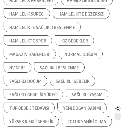
HAMILELIK HABERLERI
HAMILELIK IDDIALARI
HAMILELIK SÜRECI
HAMILELIKTE EGZERSIZ
HAMILELIKTE SAĞLIKLI BESLENME
HAMILELIKTE SPOR
IKIZ BEBEKLER
MAGAZIN HABERLERI
NORMAL DOĞUM
NV GEBE
SAĞLIKLI BESLENME
SAĞLIKLI DOĞUM
SAĞLIKLI GEBELIK
SAĞLIKLI GEBELIK SÜRECI
SAĞLIKLI YAŞAM
TÜP BEBEK TEDAVISI
YENI DOĞAN BAKIMI
YÜKSEK RISKLI GEBELIK
ÇOCUK SAHIBI OLMA