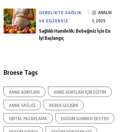
GEBELIKTE SAĞLIK
ARALIK
VE EGZERSIZ
1, 2025
Sağlıklı Hamilelik: Bebeğiniz İçin En
İyi Başlangıç
Broese Tags
ANNE ADAYLARI
ANNE ADAYLARI IÇIN EĞITIM
ANNE SAĞLIĞI
BEBEK GELIŞIMI
DIJITAL PAZARLAMA
DOĞUM SONRASI DESTEK
DOĞUM SÜRECI
DOĞUM YÖNTEMLERI