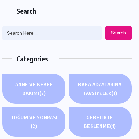
Search
Search
Categories
ANNE VE BEBEK
BABA ADAYLARINA
BAKIMI
(2)
TAVSIYELER
(1)
DOĞUM VE SONRASI
GEBELIKTE
(2)
BESLENME
(1)