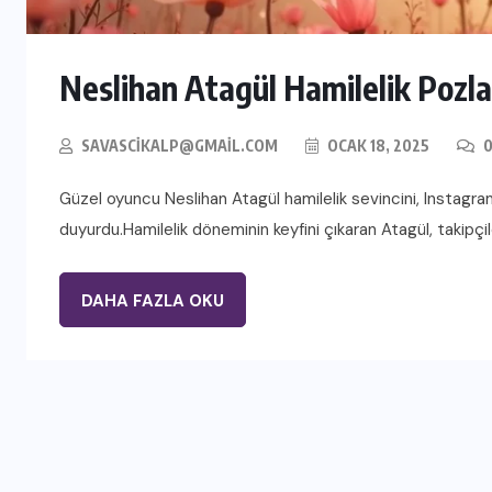
Neslihan Atagül Hamilelik Pozlar
SAVASCIKALP@GMAIL.COM
OCAK 18, 2025
0
Güzel oyuncu Neslihan Atagül hamilelik sevincini, Instagra
duyurdu.Hamilelik döneminin keyfini çıkaran Atagül, takipçile
DAHA FAZLA OKU