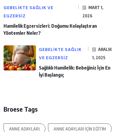
GEBELIKTE SAĞLIK VE
MART 1,
EGZERSIZ
2026
Hamilelik Egzersizleri: Doğumu Kolaylaştıran
Yöntemler Neler?
GEBELIKTE SAĞLIK
ARALIK
VE EGZERSIZ
1, 2025
Sağlıklı Hamilelik: Bebeğiniz İçin En
İyi Başlangıç
Broese Tags
ANNE ADAYLARI
ANNE ADAYLARI IÇIN EĞITIM