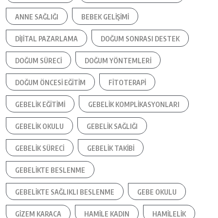
ANNE SAĞLIĞI
BEBEK GELIŞIMI
DIJITAL PAZARLAMA
DOĞUM SONRASI DESTEK
DOĞUM SÜRECI
DOĞUM YÖNTEMLERI
DOĞUM ÖNCESI EĞITIM
FITOTERAPI
GEBELIK EĞITIMI
GEBELIK KOMPLIKASYONLARI
GEBELIK OKULU
GEBELIK SAĞLIĞI
GEBELIK SÜRECI
GEBELIK TAKIBI
GEBELIKTE BESLENME
GEBELIKTE SAĞLIKLI BESLENME
GEBE OKULU
GIZEM KARACA
HAMILE KADIN
HAMILELIK