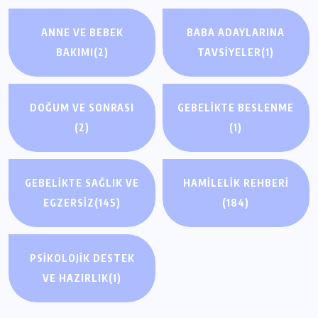
ANNE VE BEBEK
BABA ADAYLARINA
BAKIMI
(2)
TAVSIYELER
(1)
DOĞUM VE SONRASI
GEBELIKTE BESLENME
(2)
(1)
GEBELIKTE SAĞLIK VE
HAMILELIK REHBERI
EGZERSIZ
(145)
(184)
PSIKOLOJIK DESTEK
GEBELIKTE SAĞLIK VE EGZERSIZ
GEBELIKTE SAĞLIK VE EGZERSIZ
VE HAZIRLIK
(1)
Hamilelikte Egzersiz: Güvenli Sınırlar ve
Hamilelik Egzersizleri: Doğumu