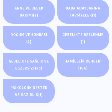
ANNE VE BEBEK
BABA ADAYLARINA
BAKIMI
(2)
TAVSIYELER
(1)
DOĞUM VE SONRASI
GEBELIKTE BESLENME
(2)
(1)
GEBELIKTE SAĞLIK VE
HAMILELIK REHBERI
EGZERSIZ
(145)
(184)
PSIKOLOJIK DESTEK
GEBELIKTE SAĞLIK VE EGZERSIZ
VE HAZIRLIK
(1)
Hamilelik Egzersizleri: Doğumu