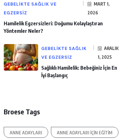
GEBELIKTE SAĞLIK VE
MART 1,
EGZERSIZ
2026
Hamilelik Egzersizleri: Doğumu Kolaylaştıran
Yöntemler Neler?
GEBELIKTE SAĞLIK
ARALIK
VE EGZERSIZ
1, 2025
Sağlıklı Hamilelik: Bebeğiniz İçin En
İyi Başlangıç
Broese Tags
ANNE ADAYLARI
ANNE ADAYLARI IÇIN EĞITIM