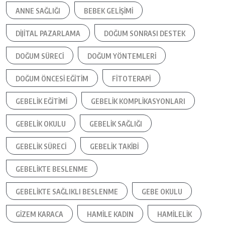
ANNE SAĞLIĞI
BEBEK GELIŞIMI
DIJITAL PAZARLAMA
DOĞUM SONRASI DESTEK
DOĞUM SÜRECI
DOĞUM YÖNTEMLERI
DOĞUM ÖNCESI EĞITIM
FITOTERAPI
GEBELIK EĞITIMI
GEBELIK KOMPLIKASYONLARI
GEBELIK OKULU
GEBELIK SAĞLIĞI
GEBELIK SÜRECI
GEBELIK TAKIBI
GEBELIKTE BESLENME
GEBELIKTE SAĞLIKLI BESLENME
GEBE OKULU
GIZEM KARACA
HAMILE KADIN
HAMILELIK