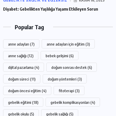
GEBELIKTE SAĞLIK VE EGZERSIZ
KASIM 16, 2025
Diyabet: Gebelikten Yaşlılığa Yaşamı Etkileyen Sorun
Popular Tag
anne adayları
(7)
anne adayları için eğitim
(3)
anne sağlığı
(12)
bebek gelişimi
(6)
dijital pazarlama
(4)
doğum sonrası destek
(6)
doğum süreci
(11)
doğum yöntemleri
(3)
doğum öncesi eğitim
(4)
fitoterapi
(3)
gebelik eğitimi
(18)
gebelik komplikasyonları
(4)
gebelik okulu
(5)
gebelik sağlığı
(5)