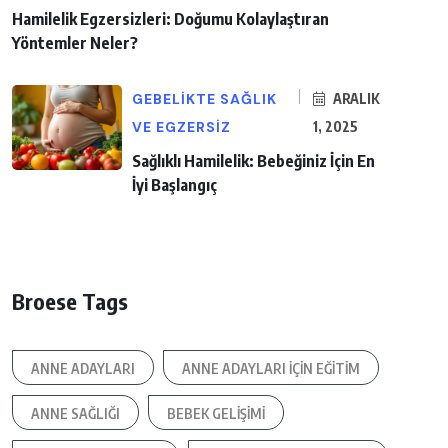
Hamilelik Egzersizleri: Doğumu Kolaylaştıran
Yöntemler Neler?
GEBELIKTE SAĞLIK
ARALIK
VE EGZERSIZ
1, 2025
Sağlıklı Hamilelik: Bebeğiniz İçin En
İyi Başlangıç
Broese Tags
ANNE ADAYLARI
ANNE ADAYLARI IÇIN EĞITIM
ANNE SAĞLIĞI
BEBEK GELIŞIMI