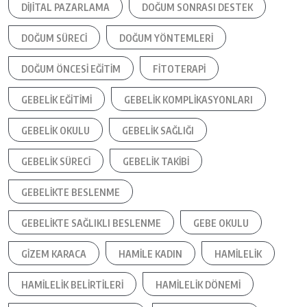
DIJITAL PAZARLAMA
DOĞUM SONRASI DESTEK
DOĞUM SÜRECI
DOĞUM YÖNTEMLERI
DOĞUM ÖNCESI EĞITIM
FITOTERAPI
GEBELIK EĞITIMI
GEBELIK KOMPLIKASYONLARI
GEBELIK OKULU
GEBELIK SAĞLIĞI
GEBELIK SÜRECI
GEBELIK TAKIBI
GEBELIKTE BESLENME
GEBELIKTE SAĞLIKLI BESLENME
GEBE OKULU
GIZEM KARACA
HAMILE KADIN
HAMILELIK
HAMILELIK BELIRTILERI
HAMILELIK DÖNEMI