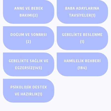
ANNE VE BEBEK
BABA ADAYLARINA
BAKIMI
(2)
TAVSIYELER
(1)
DOĞUM VE SONRASI
GEBELIKTE BESLENME
(2)
(1)
GEBELIKTE SAĞLIK VE
HAMILELIK REHBERI
EGZERSIZ
(145)
(184)
PSIKOLOJIK DESTEK
GEBELIKTE SAĞLIK VE EGZERSIZ
GEBELIKTE SAĞLIK VE EGZERSIZ
VE HAZIRLIK
(1)
Hamilelikte Egzersiz: Güvenli Sınırlar ve
Hamilelik Egzersizleri: Doğumu