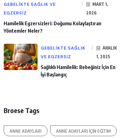
GEBELIKTE SAĞLIK VE
MART 1,
EGZERSIZ
2026
Hamilelik Egzersizleri: Doğumu Kolaylaştıran
Yöntemler Neler?
GEBELIKTE SAĞLIK
ARALIK
VE EGZERSIZ
1, 2025
Sağlıklı Hamilelik: Bebeğiniz İçin En
İyi Başlangıç
Broese Tags
ANNE ADAYLARI
ANNE ADAYLARI IÇIN EĞITIM