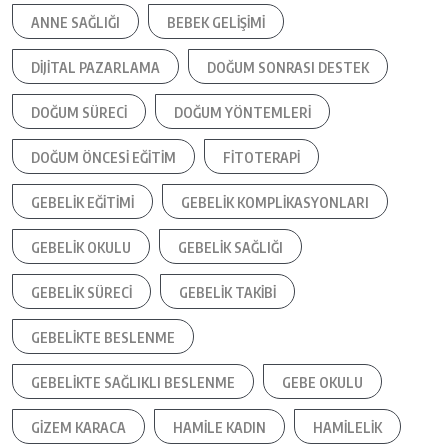
ANNE SAĞLIĞI
BEBEK GELIŞIMI
DIJITAL PAZARLAMA
DOĞUM SONRASI DESTEK
DOĞUM SÜRECI
DOĞUM YÖNTEMLERI
DOĞUM ÖNCESI EĞITIM
FITOTERAPI
GEBELIK EĞITIMI
GEBELIK KOMPLIKASYONLARI
GEBELIK OKULU
GEBELIK SAĞLIĞI
GEBELIK SÜRECI
GEBELIK TAKIBI
GEBELIKTE BESLENME
GEBELIKTE SAĞLIKLI BESLENME
GEBE OKULU
GIZEM KARACA
HAMILE KADIN
HAMILELIK