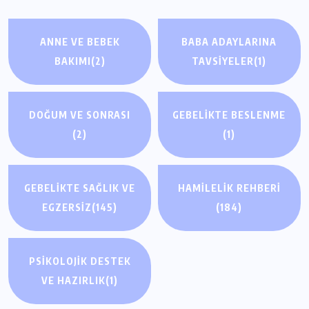
ANNE VE BEBEK
BABA ADAYLARINA
BAKIMI
(2)
TAVSIYELER
(1)
DOĞUM VE SONRASI
GEBELIKTE BESLENME
(2)
(1)
GEBELIKTE SAĞLIK VE
HAMILELIK REHBERI
EGZERSIZ
(145)
(184)
PSIKOLOJIK DESTEK
GEBELIKTE SAĞLIK VE EGZERSIZ
VE HAZIRLIK
(1)