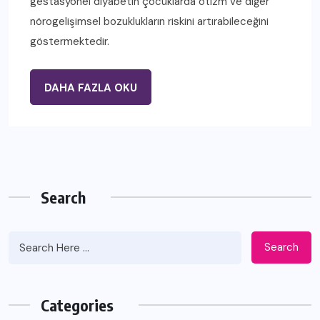
gestasyonel diyabetin çocuklarda otizm ve diğer
nörogelişimsel bozuklukların riskini artırabileceğini
göstermektedir.
DAHA FAZLA OKU
Search
Search
Categories