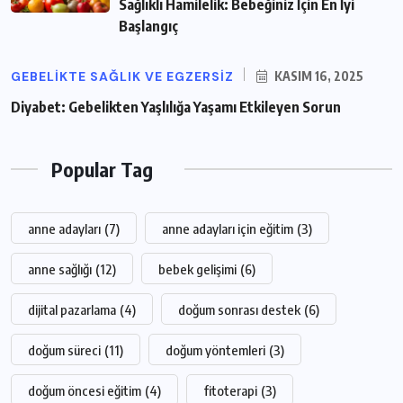
Sağlıklı Hamilelik: Bebeğiniz İçin En İyi
Başlangıç
GEBELIKTE SAĞLIK VE EGZERSIZ
KASIM 16, 2025
Diyabet: Gebelikten Yaşlılığa Yaşamı Etkileyen Sorun
Popular Tag
anne adayları
(7)
anne adayları için eğitim
(3)
anne sağlığı
(12)
bebek gelişimi
(6)
dijital pazarlama
(4)
doğum sonrası destek
(6)
doğum süreci
(11)
doğum yöntemleri
(3)
doğum öncesi eğitim
(4)
fitoterapi
(3)