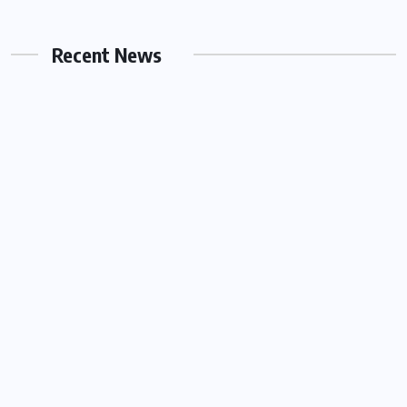
Hamilelik Egzersizleri: Doğumu
Kolaylaştıran Yöntemler Neler?
Recent News
MART 1, 2026