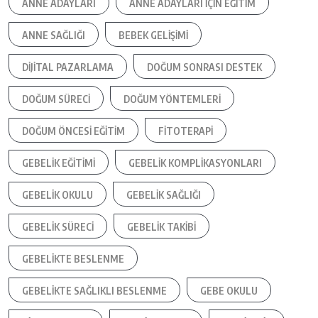
ANNE ADAYLARI
ANNE ADAYLARI IÇIN EĞITIM
ANNE SAĞLIĞI
BEBEK GELIŞIMI
DIJITAL PAZARLAMA
DOĞUM SONRASI DESTEK
DOĞUM SÜRECI
DOĞUM YÖNTEMLERI
DOĞUM ÖNCESI EĞITIM
FITOTERAPI
GEBELIK EĞITIMI
GEBELIK KOMPLIKASYONLARI
GEBELIK OKULU
GEBELIK SAĞLIĞI
GEBELIK SÜRECI
GEBELIK TAKIBI
GEBELIKTE BESLENME
GEBELIKTE SAĞLIKLI BESLENME
GEBE OKULU