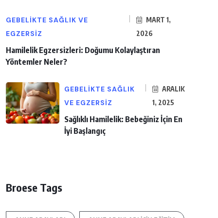
GEBELIKTE SAĞLIK VE
MART 1,
EGZERSIZ
2026
Hamilelik Egzersizleri: Doğumu Kolaylaştıran
Yöntemler Neler?
GEBELIKTE SAĞLIK
ARALIK
VE EGZERSIZ
1, 2025
Sağlıklı Hamilelik: Bebeğiniz İçin En
İyi Başlangıç
Broese Tags