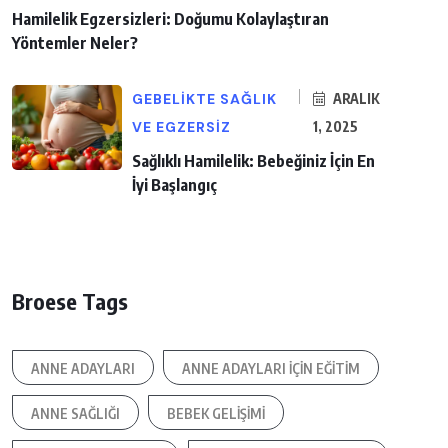
Hamilelik Egzersizleri: Doğumu Kolaylaştıran
Yöntemler Neler?
GEBELIKTE SAĞLIK
ARALIK
VE EGZERSIZ
1, 2025
Sağlıklı Hamilelik: Bebeğiniz İçin En
İyi Başlangıç
Broese Tags
ANNE ADAYLARI
ANNE ADAYLARI IÇIN EĞITIM
ANNE SAĞLIĞI
BEBEK GELIŞIMI