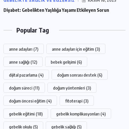
GEBELIKTE SAĞLIK VE EGZERSIZ
KASIM 16, 2025
Diyabet: Gebelikten Yaşlılığa Yaşamı Etkileyen Sorun
Popular Tag
anne adayları
(7)
anne adayları için eğitim
(3)
anne sağlığı
(12)
bebek gelişimi
(6)
dijital pazarlama
(4)
doğum sonrası destek
(6)
doğum süreci
(11)
doğum yöntemleri
(3)
doğum öncesi eğitim
(4)
fitoterapi
(3)
gebelik eğitimi
(18)
gebelik komplikasyonları
(4)
gebelik okulu
(5)
gebelik sağlığı
(5)