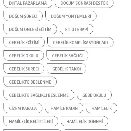
DIJITAL PAZARLAMA
DOĞUM SONRASI DESTEK
DOĞUM SÜRECI
DOĞUM YÖNTEMLERI
DOĞUM ÖNCESI EĞITIM
FITOTERAPI
GEBELIK EĞITIMI
GEBELIK KOMPLIKASYONLARI
GEBELIK OKULU
GEBELIK SAĞLIĞI
GEBELIK SÜRECI
GEBELIK TAKIBI
GEBELIKTE BESLENME
GEBELIKTE SAĞLIKLI BESLENME
GEBE OKULU
GIZEM KARACA
HAMILE KADIN
HAMILELIK
HAMILELIK BELIRTILERI
HAMILELIK DÖNEMI