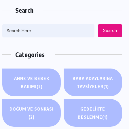
Search
Search
Categories
ANNE VE BEBEK
BABA ADAYLARINA
BAKIMI
(2)
TAVSIYELER
(1)
DOĞUM VE SONRASI
GEBELIKTE
(2)
BESLENME
(1)