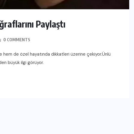
raflarını Paylaştı
0 COMMENTS
GEBELIKTE SAĞLIK VE EGZERSIZ
de hem de özel hayatında dikkatleri üzerine çekiyor.Ünlü
Hamilelikte Egzersiz: Güvenli
den büyük ilgi görüyor.
Sınırlar ve Faydaları Neler?
MAYIS 1, 2026