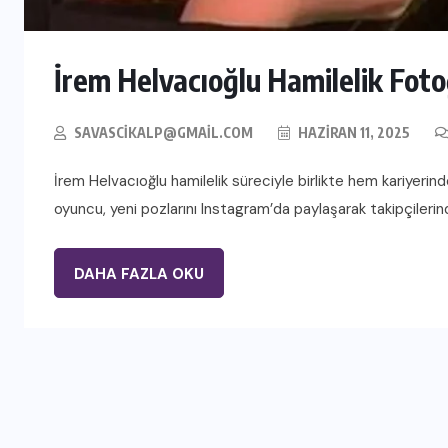
İrem Helvacıoğlu Hamilelik Fotoğ
SAVASCIKALP@GMAIL.COM
HAZIRAN 11, 2025
İrem Helvacıoğlu hamilelik süreciyle birlikte hem kariyerin
oyuncu, yeni pozlarını Instagram’da paylaşarak takipçilerin
DAHA FAZLA OKU