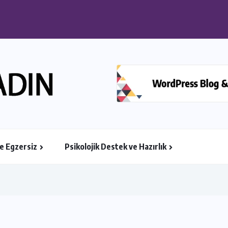
i: Doğumu Kolaylaştıran Yöntemler Neler?
ve Egzersiz
Psikolojik Destek ve Hazırlık