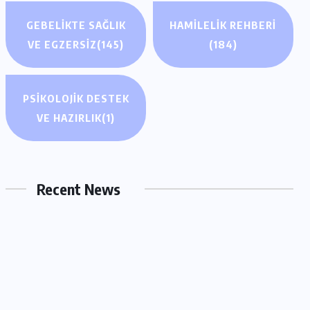
GEBELIKTE SAĞLIK
HAMILELIK REHBERI
VE EGZERSIZ
(145)
(184)
PSIKOLOJIK DESTEK
GEBELIKTE SAĞLIK VE EGZERSIZ
VE HAZIRLIK
(1)
Hamilelik Egzersizleri: Doğumu
Kolaylaştıran Yöntemler Neler?
Recent News
MART 1, 2026