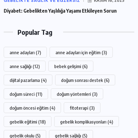
GEBELIKTE SAĞLIK VE EGZERSIZ
KASIM 16, 2025
Diyabet: Gebelikten Yaşlılığa Yaşamı Etkileyen Sorun
Popular Tag
anne adayları
(7)
anne adayları için eğitim
(3)
anne sağlığı
(12)
bebek gelişimi
(6)
dijital pazarlama
(4)
doğum sonrası destek
(6)
doğum süreci
(11)
doğum yöntemleri
(3)
doğum öncesi eğitim
(4)
fitoterapi
(3)
gebelik eğitimi
(18)
gebelik komplikasyonları
(4)
gebelik okulu
(5)
gebelik sağlığı
(5)