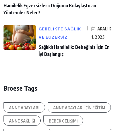
Hamilelik Egzersizleri: Doğumu Kolaylaştıran
Yöntemler Neler?
GEBELIKTE SAĞLIK
ARALIK
VE EGZERSIZ
1, 2025
Sağlıklı Hamilelik: Bebeğiniz İçin En
İyi Başlangıç
Broese Tags
ANNE ADAYLARI
ANNE ADAYLARI IÇIN EĞITIM
ANNE SAĞLIĞI
BEBEK GELIŞIMI