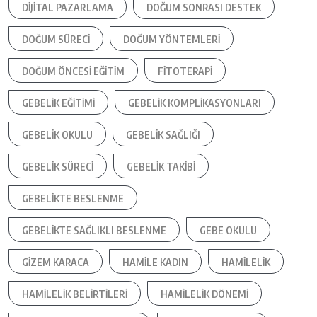
DIJITAL PAZARLAMA
DOĞUM SONRASI DESTEK
DOĞUM SÜRECI
DOĞUM YÖNTEMLERI
DOĞUM ÖNCESI EĞITIM
FITOTERAPI
GEBELIK EĞITIMI
GEBELIK KOMPLIKASYONLARI
GEBELIK OKULU
GEBELIK SAĞLIĞI
GEBELIK SÜRECI
GEBELIK TAKIBI
GEBELIKTE BESLENME
GEBELIKTE SAĞLIKLI BESLENME
GEBE OKULU
GIZEM KARACA
HAMILE KADIN
HAMILELIK
HAMILELIK BELIRTILERI
HAMILELIK DÖNEMI