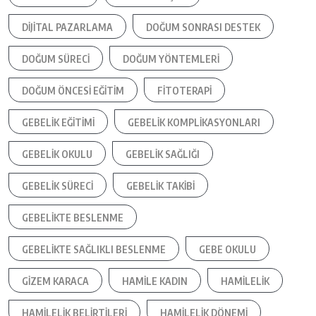
DIJITAL PAZARLAMA
DOĞUM SONRASI DESTEK
DOĞUM SÜRECI
DOĞUM YÖNTEMLERI
DOĞUM ÖNCESI EĞITIM
FITOTERAPI
GEBELIK EĞITIMI
GEBELIK KOMPLIKASYONLARI
GEBELIK OKULU
GEBELIK SAĞLIĞI
GEBELIK SÜRECI
GEBELIK TAKIBI
GEBELIKTE BESLENME
GEBELIKTE SAĞLIKLI BESLENME
GEBE OKULU
GIZEM KARACA
HAMILE KADIN
HAMILELIK
HAMILELIK BELIRTILERI
HAMILELIK DÖNEMI