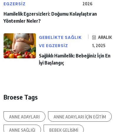
EGZERSIZ
2026
Hamilelik Egzersizleri: Doğumu Kolaylaştıran
Yöntemler Neler?
GEBELIKTE SAĞLIK
ARALIK
VE EGZERSIZ
1, 2025
Sağlıklı Hamilelik: Bebeğiniz İçin En
İyi Başlangıç
Broese Tags
ANNE ADAYLARI
ANNE ADAYLARI IÇIN EĞITIM
ANNE SAĞLIĞI
BEBEK GELIŞIMI