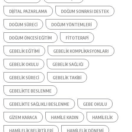
DIJITAL PAZARLAMA
DOĞUM SONRASI DESTEK
DOĞUM SÜRECI
DOĞUM YÖNTEMLERI
DOĞUM ÖNCESI EĞITIM
FITOTERAPI
GEBELIK EĞITIMI
GEBELIK KOMPLIKASYONLARI
GEBELIK OKULU
GEBELIK SAĞLIĞI
GEBELIK SÜRECI
GEBELIK TAKIBI
GEBELIKTE BESLENME
GEBELIKTE SAĞLIKLI BESLENME
GEBE OKULU
GIZEM KARACA
HAMILE KADIN
HAMILELIK
HAMILELIK BELIRTILERI
HAMILELIK DÖNEMI