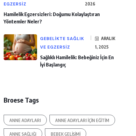
EGZERSIZ
2026
Hamilelik Egzersizleri: Doğumu Kolaylaştıran
Yöntemler Neler?
GEBELIKTE SAĞLIK
ARALIK
VE EGZERSIZ
1, 2025
Sağlıklı Hamilelik: Bebeğiniz İçin En
İyi Başlangıç
Broese Tags
ANNE ADAYLARI
ANNE ADAYLARI IÇIN EĞITIM
ANNE SAĞLIĞI
BEBEK GELIŞIMI