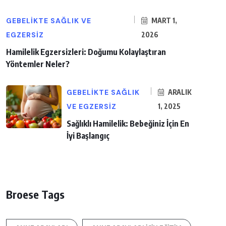
GEBELIKTE SAĞLIK VE
MART 1,
EGZERSIZ
2026
Hamilelik Egzersizleri: Doğumu Kolaylaştıran
Yöntemler Neler?
GEBELIKTE SAĞLIK
ARALIK
VE EGZERSIZ
1, 2025
Sağlıklı Hamilelik: Bebeğiniz İçin En
İyi Başlangıç
Broese Tags