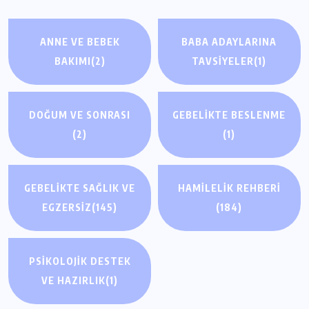
ANNE VE BEBEK
BABA ADAYLARINA
BAKIMI
(2)
TAVSIYELER
(1)
DOĞUM VE SONRASI
GEBELIKTE BESLENME
(2)
(1)
GEBELIKTE SAĞLIK VE
HAMILELIK REHBERI
EGZERSIZ
(145)
(184)
PSIKOLOJIK DESTEK
GEBELIKTE SAĞLIK VE EGZERSIZ
GEBELIKTE SAĞLIK VE EGZERSIZ
VE HAZIRLIK
(1)