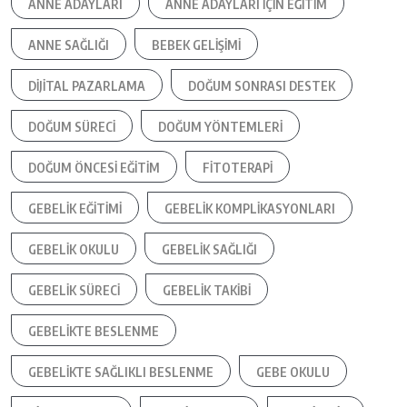
ANNE ADAYLARI
ANNE ADAYLARI IÇIN EĞITIM
ANNE SAĞLIĞI
BEBEK GELIŞIMI
DIJITAL PAZARLAMA
DOĞUM SONRASI DESTEK
DOĞUM SÜRECI
DOĞUM YÖNTEMLERI
DOĞUM ÖNCESI EĞITIM
FITOTERAPI
GEBELIK EĞITIMI
GEBELIK KOMPLIKASYONLARI
GEBELIK OKULU
GEBELIK SAĞLIĞI
GEBELIK SÜRECI
GEBELIK TAKIBI
GEBELIKTE BESLENME
GEBELIKTE SAĞLIKLI BESLENME
GEBE OKULU