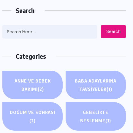
Search
Search
Categories
ANNE VE BEBEK
BABA ADAYLARINA
BAKIMI
(2)
TAVSIYELER
(1)
DOĞUM VE SONRASI
GEBELIKTE
(2)
BESLENME
(1)