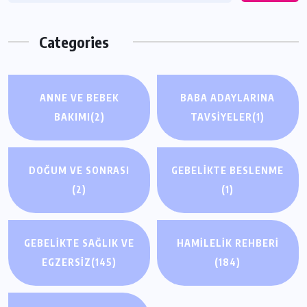
Categories
ANNE VE BEBEK
BABA ADAYLARINA
BAKIMI
(2)
TAVSIYELER
(1)
DOĞUM VE SONRASI
GEBELIKTE BESLENME
(2)
(1)
GEBELIKTE SAĞLIK VE
HAMILELIK REHBERI
EGZERSIZ
(145)
(184)