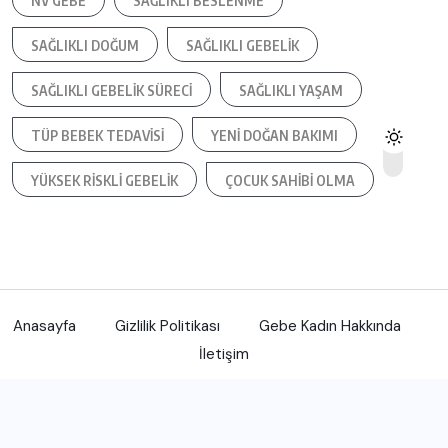
NV GEBE
SAĞLIKLI BESLENME
SAĞLIKLI DOĞUM
SAĞLIKLI GEBELIK
SAĞLIKLI GEBELIK SÜRECI
SAĞLIKLI YAŞAM
TÜP BEBEK TEDAVISI
YENI DOĞAN BAKIMI
YÜKSEK RISKLI GEBELIK
ÇOCUK SAHIBI OLMA
Anasayfa
Gizlilik Politikası
Gebe Kadın Hakkında
İletişim
Gebe Kadın sitesi 2015-2024 yıllarında arasında içerik olarak
hizmet vermektedir.