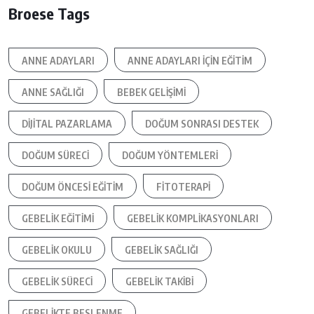
Broese Tags
ANNE ADAYLARI
ANNE ADAYLARI IÇIN EĞITIM
ANNE SAĞLIĞI
BEBEK GELIŞIMI
DIJITAL PAZARLAMA
DOĞUM SONRASI DESTEK
DOĞUM SÜRECI
DOĞUM YÖNTEMLERI
DOĞUM ÖNCESI EĞITIM
FITOTERAPI
GEBELIK EĞITIMI
GEBELIK KOMPLIKASYONLARI
GEBELIK OKULU
GEBELIK SAĞLIĞI
GEBELIK SÜRECI
GEBELIK TAKIBI
GEBELIKTE BESLENME