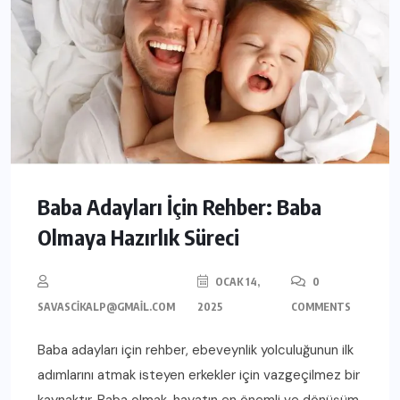
Baba Adayları İçin Rehber: Baba
Olmaya Hazırlık Süreci
OCAK 14,
0
SAVASCIKALP@GMAIL.COM
2025
COMMENTS
Baba adayları için rehber, ebeveynlik yolculuğunun ilk
adımlarını atmak isteyen erkekler için vazgeçilmez bir
kaynaktır. Baba olmak, hayatın en önemli ve dönüşüm