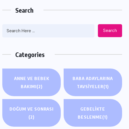
Search
Search
Categories
ANNE VE BEBEK
BABA ADAYLARINA
BAKIMI
(2)
TAVSIYELER
(1)
DOĞUM VE SONRASI
GEBELIKTE
(2)
BESLENME
(1)