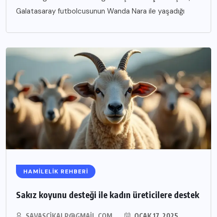
Galatasaray futbolcusunun Wanda Nara ile yaşadığı
HAMILELIK REHBERI
Sakız koyunu desteği ile kadın üreticilere destek
SAVASCIKALP@GMAIL.COM
OCAK 17, 2025