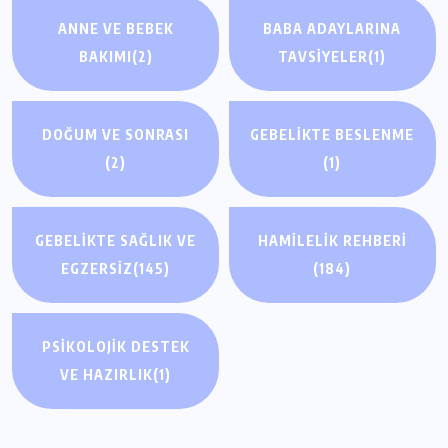
ANNE VE BEBEK
BABA ADAYLARINA
BAKIMI
(2)
TAVSIYELER
(1)
DOĞUM VE SONRASI
GEBELIKTE BESLENME
(2)
(1)
GEBELIKTE SAĞLIK VE
HAMILELIK REHBERI
EGZERSIZ
(145)
(184)
PSIKOLOJIK DESTEK
GEBELIKTE SAĞLIK VE EGZERSIZ
VE HAZIRLIK
(1)
Hamilelik Egzersizleri: Doğumu
Kolaylaştıran Yöntemler Neler?