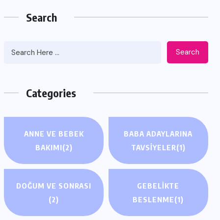
Search
Search
Categories
ANNE VE BEBEK
BABA ADAYLARINA
BAKIMI
(2)
TAVSIYELER
(1)
DOĞUM VE SONRASI
GEBELIKTE
(2)
BESLENME
(1)